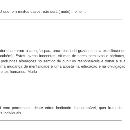
O que, em muitos casos, não será (muito) melhor...
dia chamaram a atenção para uma realidade gravíssima: a existência de
ambém). Estas jovens inocentes, vítimas de seres primitivos e bárbaros,
 profundas alterações no sentido de punir os responsáveis e tornar a sua
 uma mudança de mentalidade e uma aposta na educação e na divulgação
ireitos humanos. Marla
uei com pormenores deste crime hediondo. Inconcebível, quer fruto de
 individuais.