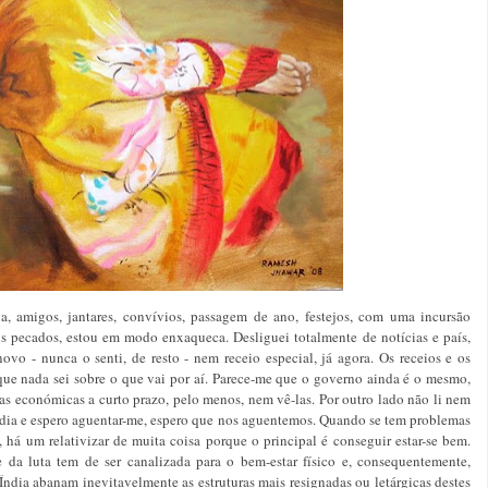
a, amigos, jantares, convívios, passagem de ano, festejos, com uma incursão
us pecados, estou em modo enxaqueca. Desliguei totalmente de notícias e país,
vo - nunca o senti, de resto - nem receio especial, já agora. Os receios e os
que nada sei sobre o que vai por aí. Parece-me que o governo ainda é o mesmo,
ias económicas a curto prazo, pelo menos, nem vê-las. Por outro lado não li nem
 dia e espero aguentar-me, espero que nos aguentemos. Quando se tem problemas
há um relativizar de muita coisa porque o principal é conseguir estar-se bem.
da luta tem de ser canalizada para o bem-estar físico e, consequentemente,
Índia abanam inevitavelmente as estruturas mais resignadas ou letárgicas destes