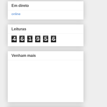
Em direto
online
Leituras
4
6
1
9
5
6
Venham mais