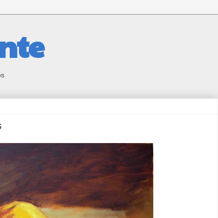
nte
os
s