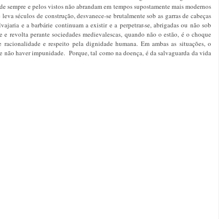
desde sempre e pelos vistos não abrandam em tempos supostamente mais modernos
eva séculos de construção, desvanece-se brutalmente sob as garras de cabeças
ajaria e a barbárie continuam a existir e a perpetrar-se, abrigadas ou não sob
e e revolta perante sociedades medievalescas, quando não o estão, é o choque
de racionalidade e respeito pela dignidade humana. Em ambas as situações, o
 de não haver impunidade. Porque, tal como na doença, é da salvaguarda da vida